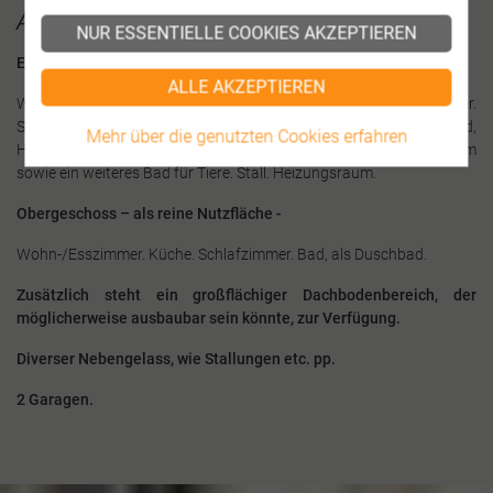
Aufteilung
NUR ESSENTIELLE COOKIES AKZEPTIEREN
Erdgeschoss
ALLE AKZEPTIEREN
Wohnzimmer. Esszimmer. Küche. Gäste- oder Arbeitszimmer.
Schlafzimmer. Abstellraum. Bad, als Dusch- und Wannenbad,
Mehr über die genutzten Cookies erfahren
Handwaschbecken, WC. Flur. Waschküche. Ein weiterer Raum
sowie ein weiteres Bad für Tiere. Stall. Heizungsraum.
Obergeschoss – als reine Nutzfläche -
Wohn-/Esszimmer. Küche. Schlafzimmer. Bad, als Duschbad.
Zusätzlich steht ein großflächiger Dachbodenbereich, der
möglicherweise ausbaubar sein könnte, zur Verfügung.
Diverser Nebengelass, wie Stallungen etc. pp.
2 Garagen.