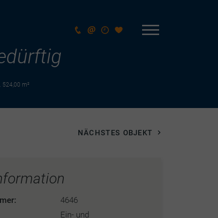
edürftig
. 524,00 m²
NÄCHSTES OBJEKT
nformation
mer:
4646
Ein- und