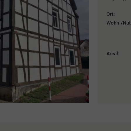
Ort:
Wohn-/Nut
Areal: